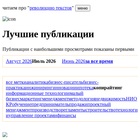
читаем про "
революцию текстов
"
меню
Лучшие публикации
Публикации с наибольшими просмотрами показаны первыми
Август 2026
Июль 2026
Июнь 2026
за все время
все метки
аналитика
бизнес-писатель
бизнес-
практика
инжиниринг
инновации
ипотека
копирайтинг
информационные технологии
малый
бизнес
маркетинг
менеджмент
методология
недвижимость
НИО
КР
обучение
предприниматель
продажи
проектный
менеджмент
производство
регламенты
строительство
технологи
и
управление проектами
финансы