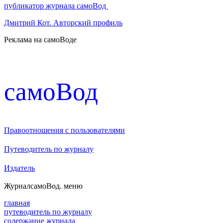
публикатор журнала самоВод
Дмитрий Кот. Авторский профиль
Реклама на самоВоде
cамоВод
Правоотношения с пользователями
Путеводитель по журналу
Издатель
Журнал
самоВод
. меню
главная
путеводитель по журналу
содержание журнала