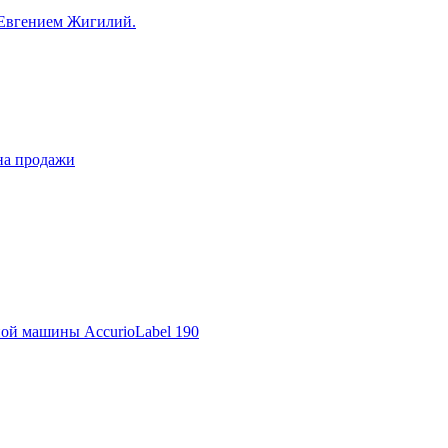
 Евгением Жигилий.
на продажи
ной машины AccurioLabel 190