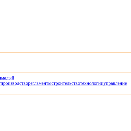
и
малый
т
производство
регламенты
строительство
технологии
управление