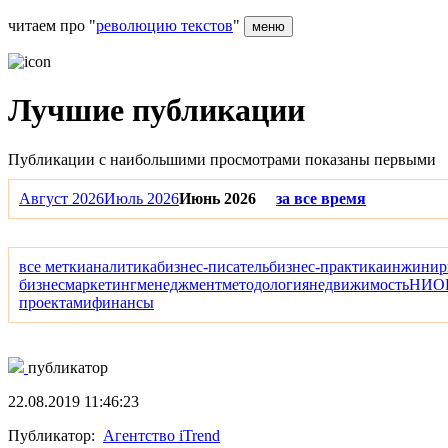
читаем про "
революцию текстов
"
меню
Лучшие публикации
Публикации с наибольшими просмотрами показаны первыми
Август 2026
Июль 2026
Июнь 2026
за все время
все метки
аналитика
бизнес-писатель
бизнес-практика
инжинир
бизнес
маркетинг
менеджмент
методология
недвижимость
НИО
проектами
финансы
публикатор
22.08.2019 11:46:23
Публикатор:
Агентство iTrend