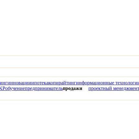
инг
инновации
ипотека
копирайтинг
информационные технологи
КР
обучение
предприниматель
продажи
проектный менеджмен