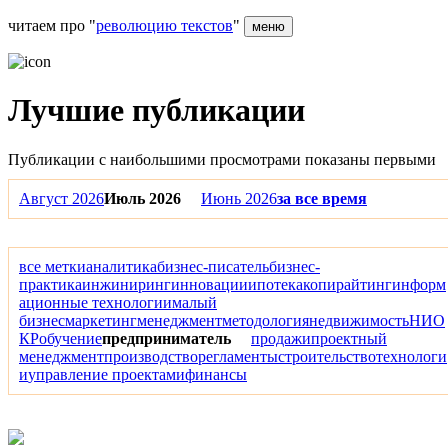
читаем про "
революцию текстов
"
меню
Лучшие публикации
Публикации с наибольшими просмотрами показаны первыми
Август 2026
Июль 2026
Июнь 2026
за все время
все метки
аналитика
бизнес-писатель
бизнес-
практика
инжиниринг
инновации
ипотека
копирайтинг
информ
ационные технологии
малый
бизнес
маркетинг
менеджмент
методология
недвижимость
НИО
КР
обучение
предприниматель
продажи
проектный
менеджмент
производство
регламенты
строительство
технологи
и
управление проектами
финансы