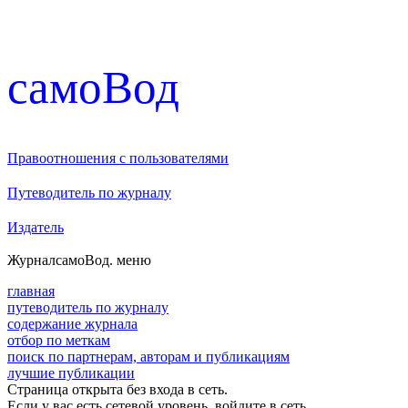
cамоВод
Правоотношения с пользователями
Путеводитель по журналу
Издатель
Журнал
самоВод
. меню
главная
путеводитель по журналу
содержание журнала
отбор по меткам
поиск по партнерам, авторам и публикациям
лучшие публикации
Страница открыта без входа в сеть.
Если у вас есть сетевой уровень, войдите в сеть.