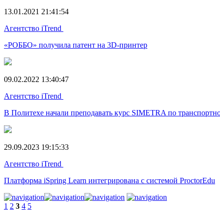
13.01.2021 21:41:54
Агентство iTrend
«РОББО» получила патент на 3D-принтер
09.02.2022 13:40:47
Агентство iTrend
В Политехе начали преподавать курс SIMETRA по транспорт
29.09.2023 19:15:33
Агентство iTrend
Платформа iSpring Learn интегрирована с системой ProctorEdu
1
2
3
4
5