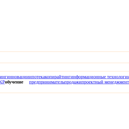
инг
инновации
ипотека
копирайтинг
информационные технологи
КР
обучение
предприниматель
продажи
проектный менеджмент