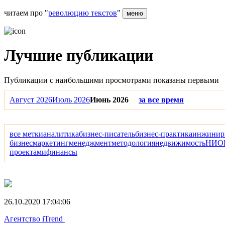
читаем про "
революцию текстов
"
меню
Лучшие публикации
Публикации с наибольшими просмотрами показаны первыми
Август 2026
Июль 2026
Июнь 2026
за все время
все метки
аналитика
бизнес-писатель
бизнес-практика
инжинир
бизнес
маркетинг
менеджмент
методология
недвижимость
НИО
проектами
финансы
26.10.2020 17:04:06
Агентство iTrend