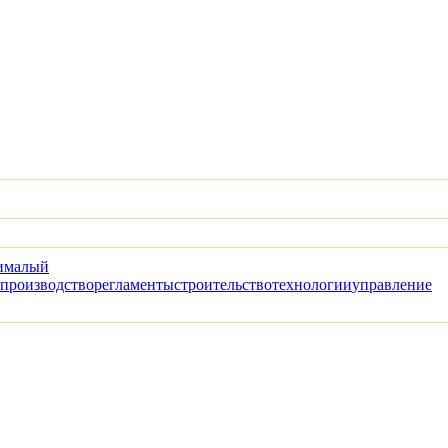
и
малый
производство
регламенты
строительство
технологии
управление