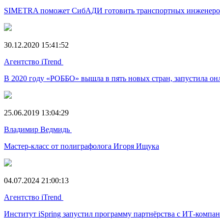
SIMETRA поможет СибАДИ готовить транспортных инженеро
30.12.2020 15:41:52
Агентство iTrend
В 2020 году «РОББО» вышла в пять новых стран, запустила он
25.06.2019 13:04:29
Владимир Ведмидь
Мастер-класс от полиграфолога Игоря Ищука
04.07.2024 21:00:13
Агентство iTrend
Институт iSpring запустил программу партнёрства с ИТ-компа