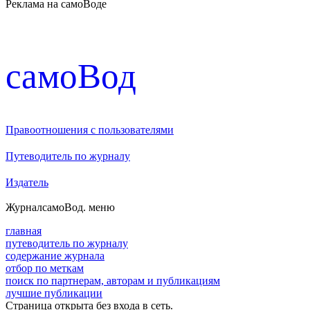
Реклама на самоВоде
cамоВод
Правоотношения с пользователями
Путеводитель по журналу
Издатель
Журнал
самоВод
. меню
главная
путеводитель по журналу
содержание журнала
отбор по меткам
поиск по партнерам, авторам и публикациям
лучшие публикации
Страница открыта без входа в сеть.