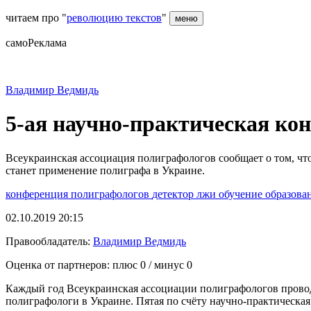
читаем про "
революцию текстов
"
меню
самоРеклама
Владимир Ведмидь
5-ая научно-практическая ко
Всеукраинская ассоциация полиграфологов сообщает о том, что
станет применение полиграфа в Украине.
конференция полиграфологов
детектор лжи
обучение
образова
02.10.2019 20:15
Правообладатель:
Владимир Ведмидь
Оценка от партнеров: плюс
0
/ минус
0
Каждый год Всеукраинская ассоциации полиграфологов прово
полиграфологи в Украине. Пятая по счёту научно-практическая