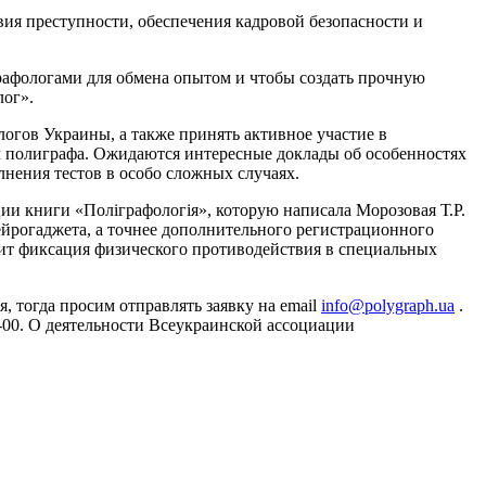
ия преступности, обеспечения кадровой безопасности и
рафологами для обмена опытом и чтобы создать прочную
лог».
огов Украины, а также принять активное участие в
м полиграфа. Ожидаются интересные доклады об особенностях
нения тестов в особо сложных случаях.
и книги «Поліграфологія», которую написала Морозовая Т.Р.
ейрогаджета, а точнее дополнительного регистрационного
одит фиксация физического противодействия в специальных
 тогда просим отправлять заявку на email
info@polygraph.ua
.
0-00. О деятельности Всеукраинской ассоциации