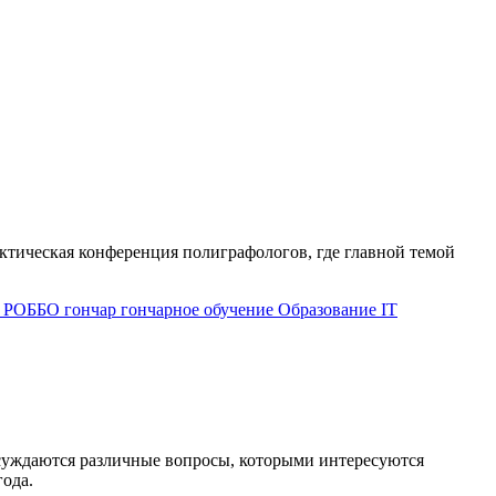
актическая конференция полиграфологов, где главной темой
g
РОББО
гончар
гончарное обучение
Образование
IT
суждаются различные вопросы, которыми интересуются
года.