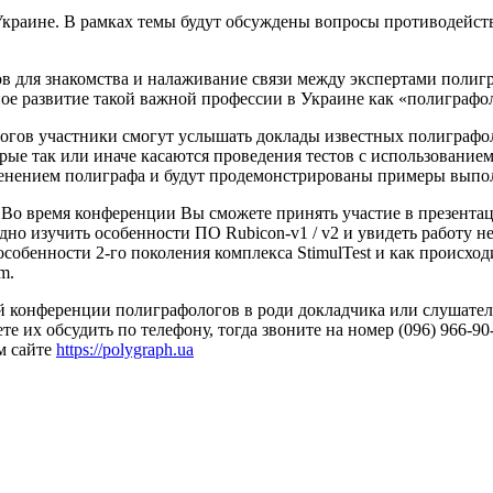
краине. В рамках темы будут обсуждены вопросы противодейств
в для знакомства и налаживание связи между экспертами полиг
ое развитие такой важной профессии в Украине как «полиграфо
огов участники смогут услышать доклады известных полиграфол
ые так или иначе касаются проведения тестов с использование
енением полиграфа и будут продемонстрированы примеры выпол
о время конференции Вы сможете принять участие в презентаци
но изучить особенности ПО Rubicon-v1 / v2 и увидеть работу н
особенности 2-го поколения комплекса StimulTest и как происх
m.
 конференции полиграфологов в роди докладчика или слушателя,
 их обсудить по телефону, тогда звоните на номер (096) 966-9
м сайте
https://polygraph.ua