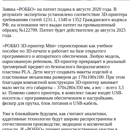
Заявка «РОББО» на патент подана в августе 2020 года. В
результате экспертизы установлено соответствие 3D-принтера
требованиям статей 1231.1, 1349 и 1352 Гражданского кодекса
РФ, на основании чего выдан патент на промышленный
образец №122799. Патент будет действителен до августа 2025
года.
«РОББО 3D-принтер Mini» спроектирован как учебное
пособие по 3D-печати и работает на базе открытого
программного и аппаратного обеспечения. Любую модель,
нарисованную ребенком, 3D-принтер превращает в реальный
трехмерный предмет из безопасного биоразлагаемого
пластика PLA. Дети могут создавать макеты изделий и
пластиковые механизмы размером до 170х100х100. При этом
благодаря компактной конструкции 3D-принтер занимает
мало места: его габариты – 370х280х350 мм, а вес – всего 3,5
кг. Помимо самого принтера, в комплект также входят USB-
носитель с программным обеспечением и настройками,
фильтр для прутка, блок питания и USB-кабель.
Уже в ближайшем будущем, как считают аналитики,
аддитивные технологии будут широко распространены в
отечественном производстве, медицине и космической
отрасли. И «РОББО» примет непосредственное участие в