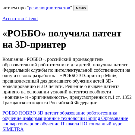
читаем про "
революцию текстов
"
меню
Агентство iTrend
«РОББО» получила патент
на 3D-принтер
Компания «РОББО», российский производитель
образовательной робототехники для детей, получила патент
Федеральной службы по интеллектуальной собственности на
одну из своих разработок – «РОББО 3D-принтер Mini»,
предназначенный для домашнего обучения детей 3D-
моделированию и 3D-печати. Решение о выдаче патента
принято на основании условий патентоспособности
«новизна» и «оригинальность», предусмотренных п.1 ст. 1352
Гражданского кодекса Российской Федерации.
РОББО
ROBBO
3D
патент
образование
робототехника
обучение
информационные технологии
iSpring
Образование
гончар
гончарное обучение
IT
школа
ПО
гончарный курс
SIMETRA