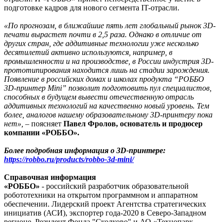
подготовке кадров для нового сегмента IT-отрасли.
«По прогнозам, в ближайшие пять лет глобальный рынок 3D-
печати вырастет почти в 2,5 раза. Однако в отличие от
других стран, где аддитивные технологии уже несколько
десятилетий активно используются, например, в
промышленности и на производстве, в России индустрия 3D-
прототипирования находится лишь на стадии зарождения.
Появление в российских домах и школах продукта “РОББО
3D-принтер Mini” позволит подготовить пул специалистов,
способных в будущем вывести отечественную отрасль
аддитивных технологий на качественно новый уровень. Тем
более, аналогов нашему образовательному 3D-принтеру пока
нет»,
– поясняет
Павел Фролов, основатель и продюсер
компании «РОББО».
Более подробная информация о 3D-принтере:
https://robbo.ru/products/robbo-3d-mini/
Справочная информация
«РОББО»
- российский разработчик образовательной
робототехники на открытом программном и аппаратном
обеспечении. Лидерский проект Агентства стратегических
инициатив (АСИ), экспортер года-2020 в Северо-Западном
регионе. Резидент Фонда "Сколково" и АО «Технопарк