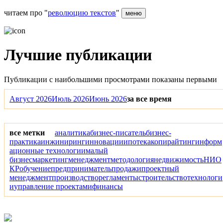
читаем про "
революцию текстов
"
меню
Лучшие публикации
Публикации с наибольшими просмотрами показаны первыми
Август 2026
Июль 2026
Июнь 2026
за все время
все метки
аналитика
бизнес-писатель
бизнес-
практика
инжиниринг
инновации
ипотека
копирайтинг
информ
ационные технологии
малый
бизнес
маркетинг
менеджмент
методология
недвижимость
НИО
КР
обучение
предприниматель
продажи
проектный
менеджмент
производство
регламенты
строительство
технологи
и
управление проектами
финансы