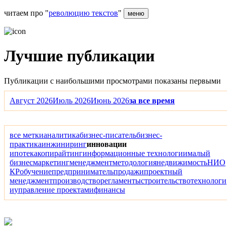
читаем про "
революцию текстов
"
меню
Лучшие публикации
Публикации с наибольшими просмотрами показаны первыми
Август 2026
Июль 2026
Июнь 2026
за все время
все метки
аналитика
бизнес-писатель
бизнес-
практика
инжиниринг
инновации
ипотека
копирайтинг
информационные технологии
малый
бизнес
маркетинг
менеджмент
методология
недвижимость
НИО
КР
обучение
предприниматель
продажи
проектный
менеджмент
производство
регламенты
строительство
технологи
и
управление проектами
финансы