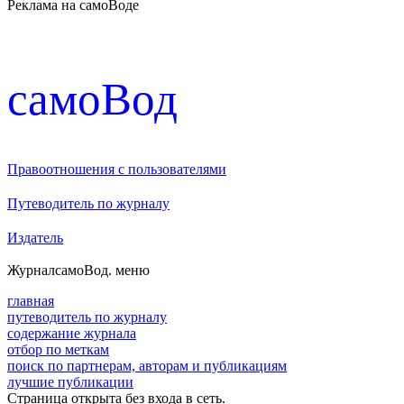
Реклама на самоВоде
cамоВод
Правоотношения с пользователями
Путеводитель по журналу
Издатель
Журнал
самоВод
. меню
главная
путеводитель по журналу
содержание журнала
отбор по меткам
поиск по партнерам, авторам и публикациям
лучшие публикации
Страница открыта без входа в сеть.