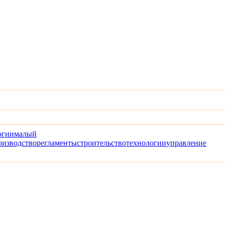
огии
малый
оизводство
регламенты
строительство
технологии
управление