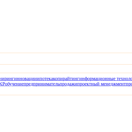
ниринг
инновации
ипотека
копирайтинг
информационные технол
КР
обучение
предприниматель
продажи
проектный менеджмент
пр