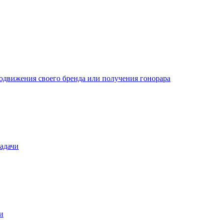
одвижения своего бренда или получения гонорара
задачи
и