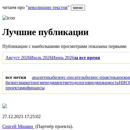
читаем про "
революцию текстов
"
меню
Лучшие публикации
Публикации с наибольшими просмотрами показаны первыми
Август 2026
Июль 2026
Июнь 2026
за все время
все метки
аналитика
бизнес-писатель
бизнес-практика
инжи
бизнес
маркетинг
менеджмент
методология
недвижимость
НИО
проектами
финансы
27.12.2023 17:25:02
Сергей Мишин
(Партнёр проекта).