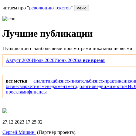
читаем про "
революцию текстов
"
меню
Лучшие публикации
Публикации с наибольшими просмотрами показаны первыми
Август 2026
Июль 2026
Июнь 2026
за все время
все метки
аналитика
бизнес-писатель
бизнес-практика
инжи
бизнес
маркетинг
менеджмент
методология
недвижимость
НИО
проектами
финансы
27.12.2023 17:25:02
Сергей Мишин
(Партнёр проекта).