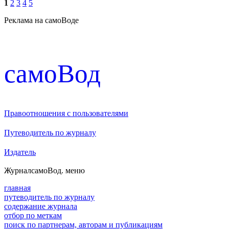
1
2
3
4
5
Реклама на самоВоде
cамоВод
Правоотношения с пользователями
Путеводитель по журналу
Издатель
Журнал
самоВод
. меню
главная
путеводитель по журналу
содержание журнала
отбор по меткам
поиск по партнерам, авторам и публикациям