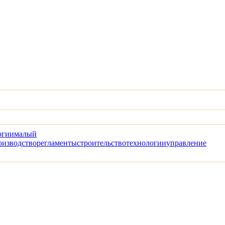
огии
малый
оизводство
регламенты
строительство
технологии
управление