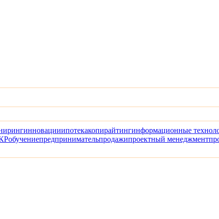
ниринг
инновации
ипотека
копирайтинг
информационные технол
КР
обучение
предприниматель
продажи
проектный менеджмент
пр