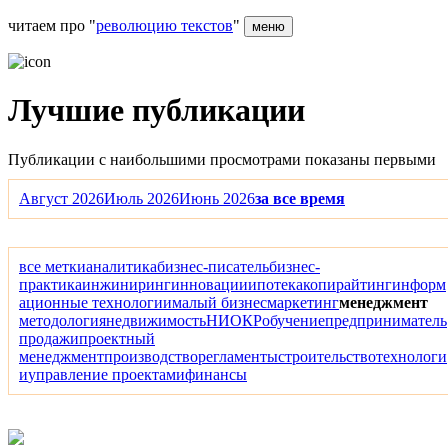
читаем про "
революцию текстов
"
меню
Лучшие публикации
Публикации с наибольшими просмотрами показаны первыми
Август 2026
Июль 2026
Июнь 2026
за все время
все метки
аналитика
бизнес-писатель
бизнес-
практика
инжиниринг
инновации
ипотека
копирайтинг
информ
ационные технологии
малый бизнес
маркетинг
менеджмент
методология
недвижимость
НИОКР
обучение
предприниматель
продажи
проектный
менеджмент
производство
регламенты
строительство
технологи
и
управление проектами
финансы