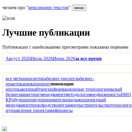
читаем про "
революцию текстов
"
меню
Лучшие публикации
Публикации с наибольшими просмотрами показаны первыми
Август 2026
Июль 2026
Июнь 2026
за все время
все метки
аналитика
бизнес-писатель
бизнес-
практика
инжиниринг
инновации
ипотека
копирайтинг
информационные технологии
малый
бизнес
маркетинг
менеджмент
методология
недвижимость
НИО
КР
обучение
предприниматель
продажи
проектный
менеджмент
производство
регламенты
строительство
технологи
и
управление проектами
финансы