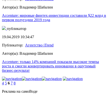
Автор(ы): Владимир Шабалин
Accenture: мировые финтех-инвестиции составили $22 млрд в
первом полугодии 2019 года
публикатор
19.04.2019 10:34:47
Публикатор:
Агентство iTrend
Автор(ы): Владимир Шабалин
Accenture: только 14% компаний показали высокие темпы
роста и смогли конвертировать инновации в ощутимый
бизнес-результат
4
5
6
7
8
Реклама на самоВоде