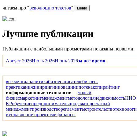
читаем про "
революцию текстов
"
меню
Лучшие публикации
Публикации с наибольшими просмотрами показаны первыми
Август 2026
Июль 2026
Июнь 2026
за все время
все метки
аналитика
бизнес-писатель
бизнес-
практика
инжиниринг
инновации
ипотека
копирайтинг
информационные технологии
малый
бизнес
маркетинг
менеджмент
методология
недвижимость
НИО
КР
обучение
предприниматель
продажи
проектный
менеджмент
производство
регламенты
строительство
технологи
и
управление проектами
финансы