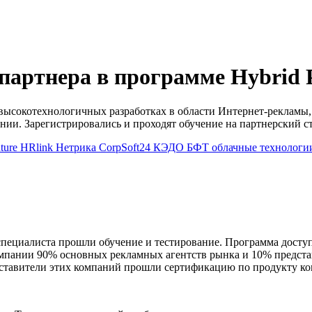
партнера в программе Hybrid P
высокотехнологичных разработках в области Интернет-рекламы, з
ии. Зарегистрировались и проходят обучение на партнерский ст
ture
HRlink
Нетрика
CorpSoft24
КЭДО
БФТ
облачные технологи
ециалиста прошли обучение и тестирование. Программа доступна
омпании 90% основных рекламных агентств рынка и 10% предст
авители этих компаний прошли сертификацию по продукту комп