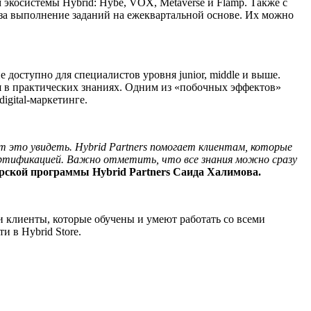
экосистемы Hybrid: Hybe, VOX, Metaverse и Flamp. Также с
 за выполнение заданий на ежеквартальной основе. Их можно
доступно для специалистов уровня junior, middle и выше.
я в практических знаниях. Одним из «побочных эффектов»
igital-маркетинге.
 это увидеть. Hybrid Partners помогает клиентам, которые
сертификацией. Важно отметить, что все знания можно сразу
рской программы Hybrid Partners Саида Халимова.
ли клиенты, которые обучены и умеют работать со всеми
и в Hybrid Store.