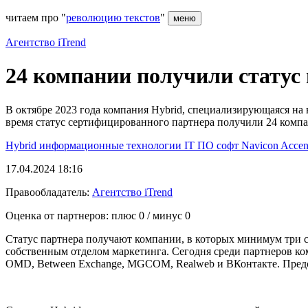
читаем про "
революцию текстов
"
меню
Агентство iTrend
24 компании получили статус 
В октябре 2023 года компания Hybrid, специализирующаяся на 
время статус сертифицированного партнера получили 24 компан
Hybrid
информационные технологии
IT
ПО
софт
Navicon
Accen
17.04.2024 18:16
Правообладатель:
Агентство iTrend
Оценка от партнеров: плюс
0
/ минус
0
Статус партнера получают компании, в которых минимум три сп
собственным отделом маркетинга. Сегодня среди партнеров к
OMD, Between Exchange, MGCOM, Realweb и ВКонтакте. Предст