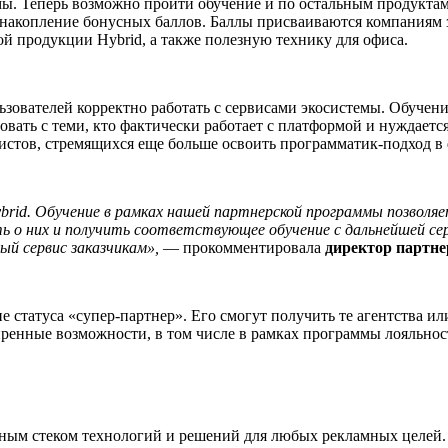
ы. Теперь возможно пройти обучение и по остальным продуктам 
 и накопление бонусных баллов. Баллы присваиваются компаниям
ной продукции Hybrid, а также полезную технику для офиса.
ователей корректно работать с сервисами экосистемы. Обучение 
вать с теми, кто фактически работает с платформой и нуждаетс
стов, стремящихся еще больше освоить программатик-подход в d
rid. Обучение в рамках нашей партнерской программы позволяет
ать о них и получить соответствующее обучение с дальнейшей 
ый сервис заказчикам»,
— прокомментировала
директор партне
е статуса «супер-партнер». Его смогут получить те агентства и
ренные возможности, в том числе в рамках программы лояльност
ным стеком технологий и решений для любых рекламных целей.