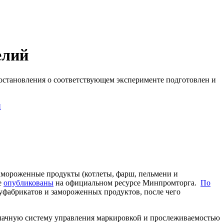
елий
остановления о соответствующем эксперименте подготовлен и
и
амороженные продукты (котлеты, фарш, пельмени и
е
опубликованы
на официальном ресурсе Минпромторга.
По
олуфабрикатов и замороженных продуктов, после чего
блачную систему управления маркировкой и прослеживаемостью