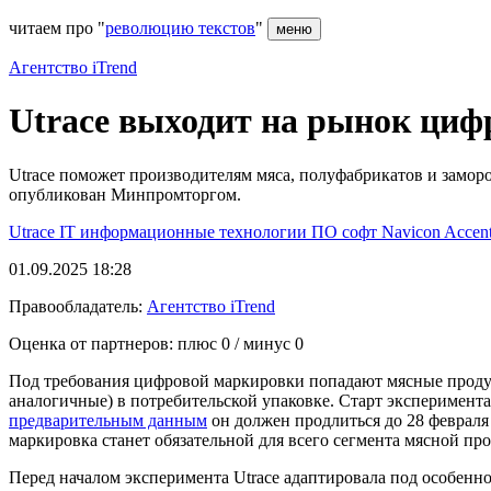
читаем про "
революцию текстов
"
меню
Агентство iTrend
Utrace выходит на рынок циф
Utrace поможет производителям мяса, полуфабрикатов и замо
опубликован Минпромторгом.
Utrace
IT
информационные технологии
ПО
софт
Navicon
Accen
01.09.2025 18:28
Правообладатель:
Агентство iTrend
Оценка от партнеров: плюс
0
/ минус
0
Под требования цифровой маркировки попадают мясные продук
аналогичные) в потребительской упаковке. Старт эксперимент
предварительным данным
он должен продлиться до 28 февраля 
маркировка станет обязательной для всего сегмента мясной пр
Перед началом эксперимента Utrace адаптировала под особен