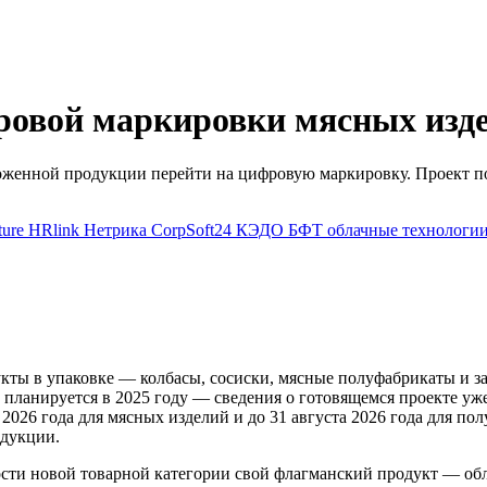
ровой маркировки мясных изд
роженной продукции перейти на цифровую маркировку. Проект п
ture
HRlink
Нетрика
CorpSoft24
КЭДО
БФТ
облачные технологи
ты в упаковке — колбасы, сосиски, мясные полуфабрикаты и з
а планируется в 2025 году — сведения о готовящемся проекте уж
2026 года для мясных изделий и до 31 августа 2026 года для п
одукции.
ности новой товарной категории свой флагманский продукт — о