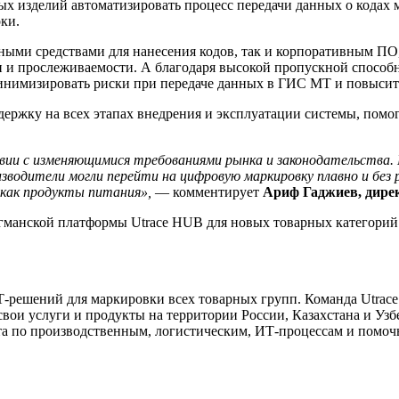
ых изделий автоматизировать процесс передачи данных о кодах
оки.
ными средствами для нанесения кодов, так и корпоративным ПО
и и прослеживаемости. А благодаря высокой пропускной способ
инимизировать риски при передаче данных в ГИС МТ и повысить
держку на всех этапах внедрения и эксплуатации системы, помо
ии с изменяющимися требованиями рынка и законодательства.
водители могли перейти на цифровую маркировку плавно и без 
 как продукты питания»,
—
комментирует
Ариф Гаджиев, дирек
агманской платформы Utrace HUB для новых товарных категорий
решений для маркировки всех товарных групп. Команда Utrace –
 свои услуги и продукты на территории России, Казахстана и Узб
а по производственным, логистическим, ИТ-процессам и помочь 