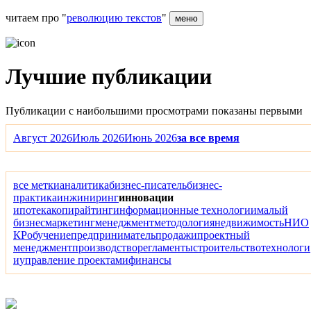
читаем про "
революцию текстов
"
меню
Лучшие публикации
Публикации с наибольшими просмотрами показаны первыми
Август 2026
Июль 2026
Июнь 2026
за все время
все метки
аналитика
бизнес-писатель
бизнес-
практика
инжиниринг
инновации
ипотека
копирайтинг
информационные технологии
малый
бизнес
маркетинг
менеджмент
методология
недвижимость
НИО
КР
обучение
предприниматель
продажи
проектный
менеджмент
производство
регламенты
строительство
технологи
и
управление проектами
финансы