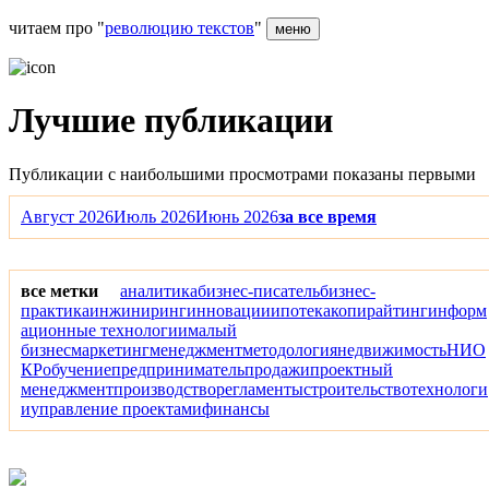
читаем про "
революцию текстов
"
меню
Лучшие публикации
Публикации с наибольшими просмотрами показаны первыми
Август 2026
Июль 2026
Июнь 2026
за все время
все метки
аналитика
бизнес-писатель
бизнес-
практика
инжиниринг
инновации
ипотека
копирайтинг
информ
ационные технологии
малый
бизнес
маркетинг
менеджмент
методология
недвижимость
НИО
КР
обучение
предприниматель
продажи
проектный
менеджмент
производство
регламенты
строительство
технологи
и
управление проектами
финансы