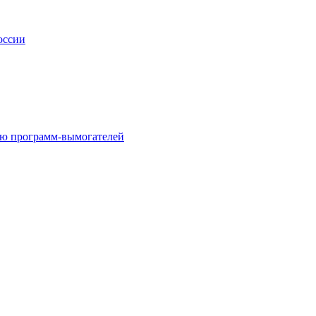
оссии
щью программ-вымогателей