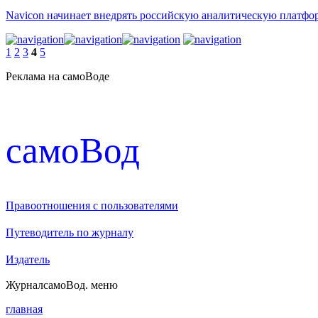
Navicon начинает внедрять российскую аналитическую платф
1
2
3
4
5
Реклама на самоВоде
cамоВод
Правоотношения с пользователями
Путеводитель по журналу
Издатель
Журнал
самоВод
. меню
главная