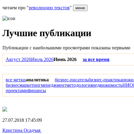
читаем про "
революцию текстов
"
меню
Лучшие публикации
Публикации с наибольшими просмотрами показаны первыми
Август 2026
Июль 2026
Июнь 2026
за все время
все метки
аналитика
бизнес-писатель
бизнес-практика
инжи
бизнес
маркетинг
менеджмент
методология
недвижимость
НИО
проектами
финансы
27.07.2018 17:45:09
Кристина Осадчая