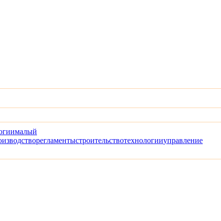
огии
малый
оизводство
регламенты
строительство
технологии
управление