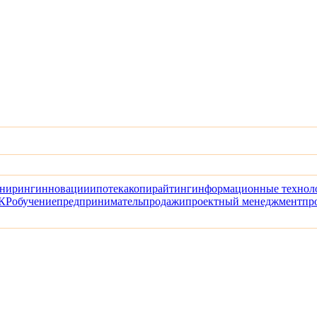
ниринг
инновации
ипотека
копирайтинг
информационные технол
КР
обучение
предприниматель
продажи
проектный менеджмент
пр