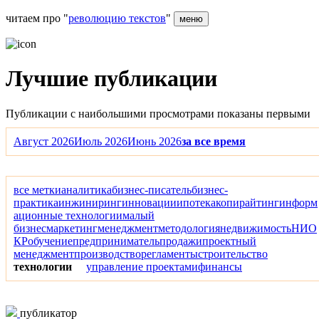
читаем про "
революцию текстов
"
меню
Лучшие публикации
Публикации с наибольшими просмотрами показаны первыми
Август 2026
Июль 2026
Июнь 2026
за все время
все метки
аналитика
бизнес-писатель
бизнес-
практика
инжиниринг
инновации
ипотека
копирайтинг
информ
ационные технологии
малый
бизнес
маркетинг
менеджмент
методология
недвижимость
НИО
КР
обучение
предприниматель
продажи
проектный
менеджмент
производство
регламенты
строительство
технологии
управление проектами
финансы
публикатор