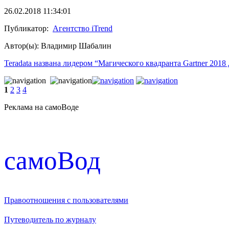
26.02.2018 11:34:01
Публикатор:
Агентство iTrend
Автор(ы): Владимир Шабалин
Teradata названа лидером “Магического квадранта Gartner 20
1
2
3
4
Реклама на самоВоде
cамоВод
Правоотношения с пользователями
Путеводитель по журналу