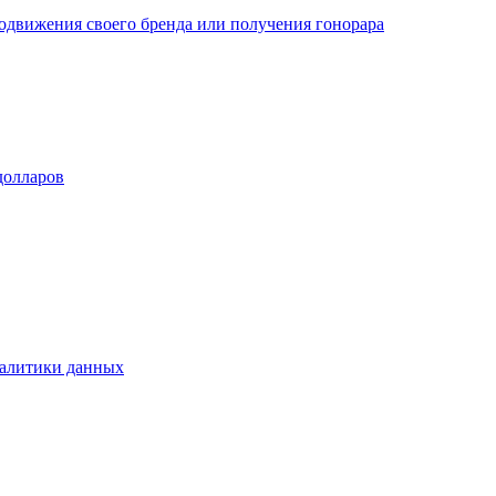
одвижения своего бренда или получения гонорара
долларов
налитики данных