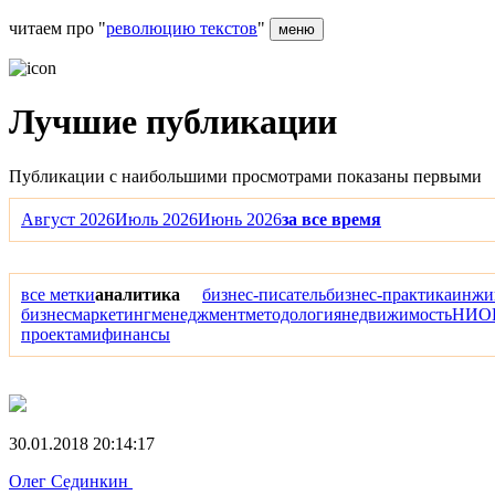
читаем про "
революцию текстов
"
меню
Лучшие публикации
Публикации с наибольшими просмотрами показаны первыми
Август 2026
Июль 2026
Июнь 2026
за все время
все метки
аналитика
бизнес-писатель
бизнес-практика
инжи
бизнес
маркетинг
менеджмент
методология
недвижимость
НИО
проектами
финансы
30.01.2018 20:14:17
Олег Сединкин