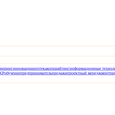
ниринг
инновации
ипотека
копирайтинг
информационные технол
КР
обучение
предприниматель
продажи
проектный менеджмент
пр