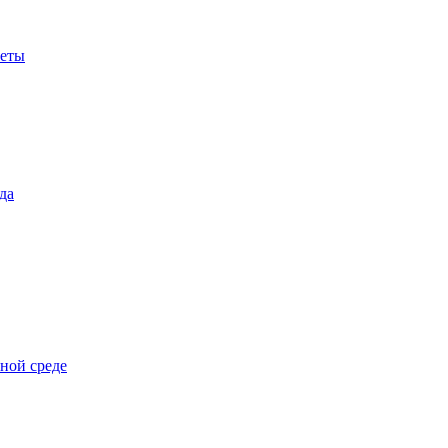
веты
да
чной среде