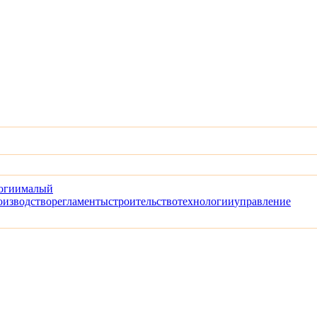
огии
малый
оизводство
регламенты
строительство
технологии
управление