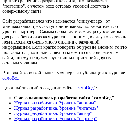
принято решение о разработке сайта, что называется
"поэтапно", с учетом всех сетевых уровней доступа к
содержимому сайта.
Сайт разрабатывался что называется "снизу-вверх" от
минимальных прав доступа анонимных пользователей до
уровня "партнер". Самым сложным и самым ресурсоемким
для разработки оказался уровень "аноним", в силу того, что на
нем находится очень много страниц с различной
информацией. Если кратко говорить об уровне аноним, то это
пользователь, который зашел ознакомиться с содержимым
сайта, но ему не нужен функционал присущий другим
сетевым уровням.
Вот такой короткой вышла моя первая публикация в журнале
самоВод
.
Цикл публикаций о создании сайта "
самоВод
":
С чего начиналась разработка сайта "самоВод"
Журнал разработчика. Уровень "аноним"
Журнал разработчика. Уровень "читатель"
Журнал разработчика. Уровень "автор"
Журнал разработчика. Уровень "партнер"