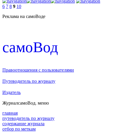
6
7
8
9
10
Реклама на самоВоде
cамоВод
Правоотношения с пользователями
Путеводитель по журналу
Издатель
Журнал
самоВод
. меню
главная
путеводитель по журналу
содержание журнала
отбор по меткам