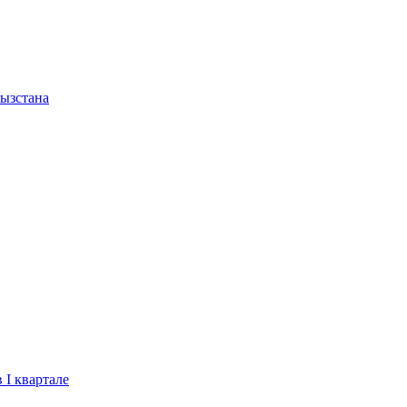
ызстана
 I квартале