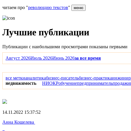
читаем про "
революцию текстов
"
меню
Лучшие публикации
Публикации с наибольшими просмотрами показаны первыми
Август 2026
Июль 2026
Июнь 2026
за все время
все метки
аналитика
бизнес-писатель
бизнес-практика
инжинир
недвижимость
НИОКР
обучение
предприниматель
продажи
14.11.2022 15:37:52
Анна Кошелева