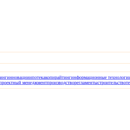
инг
инновации
ипотека
копирайтинг
информационные технологи
проектный менеджмент
производство
регламенты
строительство
т