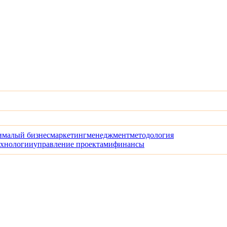
и
малый бизнес
маркетинг
менеджмент
методология
ехнологии
управление проектами
финансы