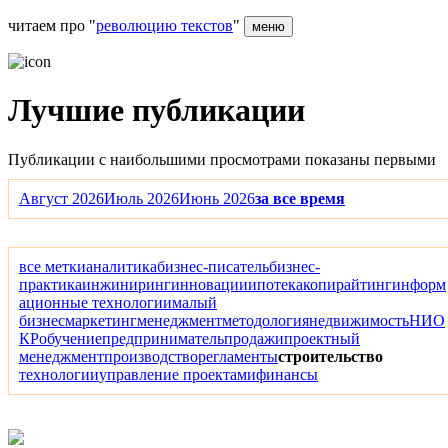
читаем про "
революцию текстов
"
меню
Лучшие публикации
Публикации с наибольшими просмотрами показаны первыми
Август 2026
Июль 2026
Июнь 2026
за все время
все метки
аналитика
бизнес-писатель
бизнес-
практика
инжиниринг
инновации
ипотека
копирайтинг
информ
ационные технологии
малый
бизнес
маркетинг
менеджмент
методология
недвижимость
НИО
КР
обучение
предприниматель
продажи
проектный
менеджмент
производство
регламенты
строительство
технологии
управление проектами
финансы