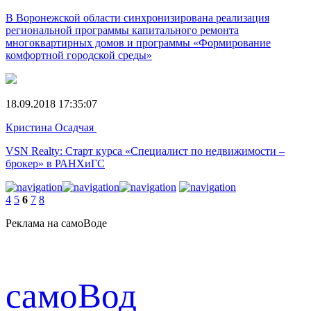
В Воронежской области синхронизирована реализация
региональной программы капитального ремонта
многоквартирных домов и программы «Формирование
комфортной городской среды»
18.09.2018 17:35:07
Кристина Осадчая
VSN Realty: Старт курса «Специалист по недвижимости –
брокер» в РАНХиГС
4
5
6
7
8
Реклама на самоВоде
cамоВод