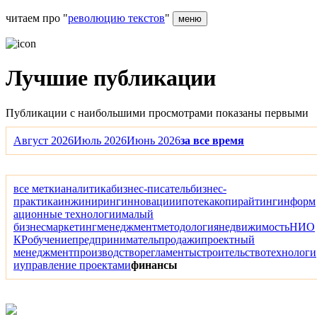
читаем про "
революцию текстов
"
меню
Лучшие публикации
Публикации с наибольшими просмотрами показаны первыми
Август 2026
Июль 2026
Июнь 2026
за все время
все метки
аналитика
бизнес-писатель
бизнес-
практика
инжиниринг
инновации
ипотека
копирайтинг
информ
ационные технологии
малый
бизнес
маркетинг
менеджмент
методология
недвижимость
НИО
КР
обучение
предприниматель
продажи
проектный
менеджмент
производство
регламенты
строительство
технологи
и
управление проектами
финансы