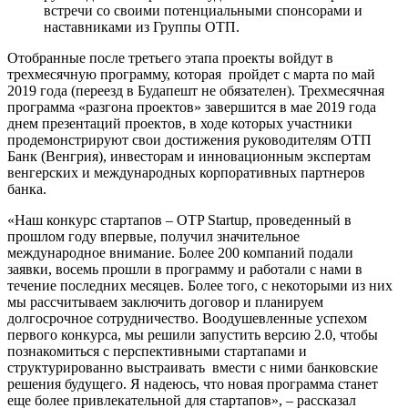
встречи со своими потенциальными спонсорами и
наставниками из Группы ОТП.
Отобранные после третьего этапа проекты войдут в
трехмесячную программу, которая пройдет с марта по май
2019 года (переезд в Будапешт не обязателен). Трехмесячная
программа «разгона проектов» завершится в мае 2019 года
днем презентаций проектов, в ходе которых участники
продемонстрируют свои достижения руководителям ОТП
Банк (Венгрия), инвесторам и инновационным экспертам
венгерских и международных корпоративных партнеров
банка.
«Наш конкурс стартапов – OTP Startup, проведенный в
прошлом году впервые, получил значительное
международное внимание. Более 200 компаний подали
заявки, восемь прошли в программу и работали с нами в
течение последних месяцев. Более того, с некоторыми из них
мы рассчитываем заключить договор и планируем
долгосрочное сотрудничество. Воодушевленные успехом
первого конкурса, мы решили запустить версию 2.0, чтобы
познакомиться с перспективными стартапами и
структурированно выстраивать вмести с ними банковские
решения будущего. Я надеюсь, что новая программа станет
еще более привлекательной для стартапов», – рассказал