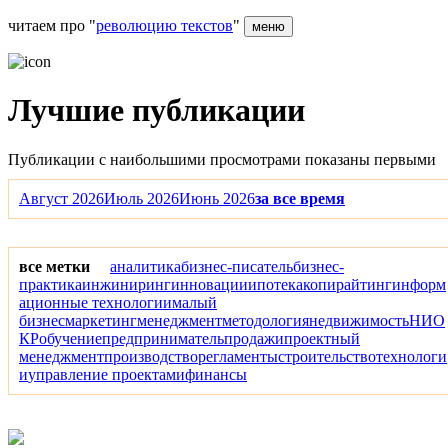
читаем про "
революцию текстов
"
меню
Лучшие публикации
Публикации с наибольшими просмотрами показаны первыми
Август 2026
Июль 2026
Июнь 2026
за все время
все метки
аналитика
бизнес-писатель
бизнес-
практика
инжиниринг
инновации
ипотека
копирайтинг
информ
ационные технологии
малый
бизнес
маркетинг
менеджмент
методология
недвижимость
НИО
КР
обучение
предприниматель
продажи
проектный
менеджмент
производство
регламенты
строительство
технологи
и
управление проектами
финансы