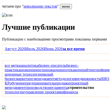
читаем про "
революцию текстов
"
меню
Лучшие публикации
Публикации с наибольшими просмотрами показаны первыми
Август 2026
Июль 2026
Июнь 2026
за все время
все метки
аналитика
бизнес-писатель
бизнес-
практика
инжиниринг
инновации
ипотека
копирайтинг
информ
ационные технологии
малый
бизнес
маркетинг
менеджмент
методология
недвижимость
НИО
КР
обучение
предприниматель
продажи
проектный
менеджмент
производство
регламенты
строительство
технологии
управление проектами
финансы