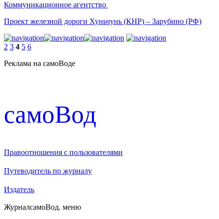
Коммуникационное агентство
Проект железной дороги Хуньчунь (КНР) – Зарубино (РФ)
2
3
4
5
6
Реклама на самоВоде
cамоВод
Правоотношения с пользователями
Путеводитель по журналу
Издатель
Журнал
самоВод
. меню