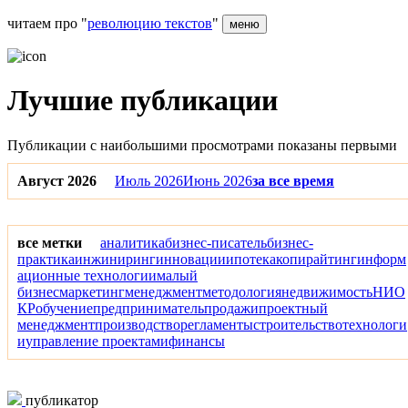
читаем про "
революцию текстов
"
меню
Лучшие публикации
Публикации с наибольшими просмотрами показаны первыми
Август 2026
Июль 2026
Июнь 2026
за все время
все метки
аналитика
бизнес-писатель
бизнес-
практика
инжиниринг
инновации
ипотека
копирайтинг
информ
ационные технологии
малый
бизнес
маркетинг
менеджмент
методология
недвижимость
НИО
КР
обучение
предприниматель
продажи
проектный
менеджмент
производство
регламенты
строительство
технологи
и
управление проектами
финансы
публикатор