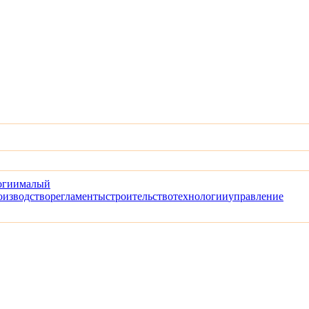
огии
малый
оизводство
регламенты
строительство
технологии
управление