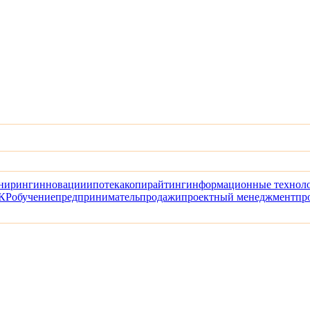
ниринг
инновации
ипотека
копирайтинг
информационные технол
КР
обучение
предприниматель
продажи
проектный менеджмент
пр