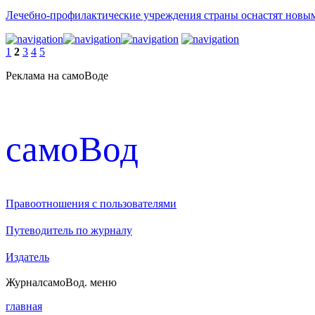
Лечебно-профилактические учреждения страны оснастят новы
1
2
3
4
5
Реклама на самоВоде
cамоВод
Правоотношения с пользователями
Путеводитель по журналу
Издатель
Журнал
самоВод
. меню
главная