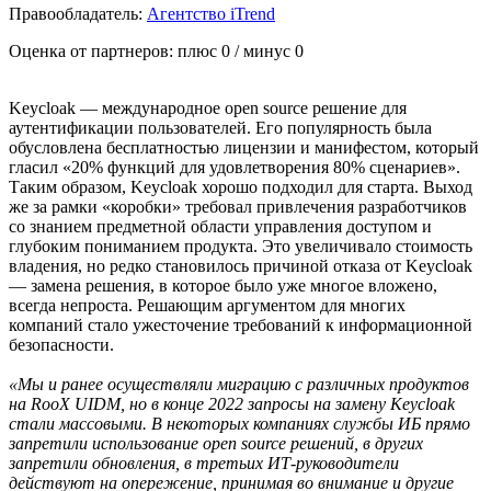
Правообладатель:
Агентство iTrend
Оценка от партнеров: плюс
0
/ минус
0
Keycloak — международное open source решение для
аутентификации пользователей. Его популярность была
обусловлена бесплатностью лицензии и манифестом, который
гласил «20% функций для удовлетворения 80% сценариев».
Таким образом, Keycloak хорошо подходил для старта. Выход
же за рамки «коробки» требовал привлечения разработчиков
со знанием предметной области управления доступом и
глубоким пониманием продукта. Это увеличивало стоимость
владения, но редко становилось причиной отказа от Keycloak
— замена решения, в которое было уже многое вложено,
всегда непроста. Решающим аргументом для многих
компаний стало ужесточение требований к информационной
безопасности.
«Мы и ранее осуществляли миграцию с различных продуктов
на RooX UIDM, но в конце 2022 запросы на замену Keycloak
стали массовыми. В некоторых компаниях службы ИБ прямо
запретили использование open source решений, в других
запретили обновления, в третьих ИТ-руководители
действуют на опережение, принимая во внимание и другие