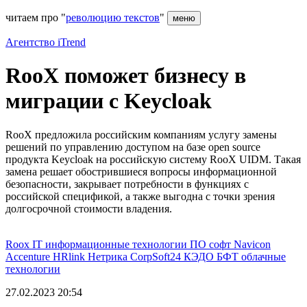
читаем про "
революцию текстов
"
меню
Агентство iTrend
RooX поможет бизнесу в
миграции с Keycloak
RooX предложила российским компаниям услугу замены
решений по управлению доступом на базе open source
продукта Keycloak на российскую систему RooX UIDM. Такая
замена решает обострившиеся вопросы информационной
безопасности, закрывает потребности в функциях с
российской спецификой, а также выгодна с точки зрения
долгосрочной стоимости владения.
Roox
IT
информационные технологии
ПО
софт
Navicon
Accenture
HRlink
Нетрика
CorpSoft24
КЭДО
БФТ
облачные
технологии
27.02.2023 20:54