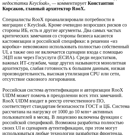
недостатки Keycloak», —
комментирует
Константин
Корсаков, главный архитектор RooX.
Специалисты RooX проанализировали потребности в
миграции с Keycloak. Кроме очевидно возросших рисков со
стороны ИБ, есть и другие аргументы. Два самых частых
критических замечания со стороны бизнеса касаются
кастомизации и российской специфики: в решении «из
коробки» невозможно использовать полностью собственный
UI, а также оно не включается сценарии входа с помощью
ЭЦП или через Госуслуги (ЕСИА). Среди недостатков,
важных ИТ-службам, чаще других называются монолитная
архитектура, слабая готовность к большим данным, низкая
производительность, высокая утилизация CPU или сети,
отсутствие сквозного логирования.
Российская система аутентификации и авторизации RooX
UIDM может помочь в преодолении всех этих замечаний.
RooX UIDM входит в реестр отечественного ПО,
соответствует стандартам безопасности ГОСТ и ЦБ. Система
рассчитана на нагрузку от 1000 до 10 млн+ активных
пользователей в месяц. В лицензию включены функции с
российской спецификой. Возможна разработка полностью
своих UI и сценариев аутентификации, при этом могут
использоваться любые технологии разработки фронтенда.