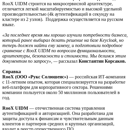
RooX UIDM строится на микросервисной архитектуре,
отличается легкой масштабируемостью и высокой удельной
производительностью (4k аутентификаций в секунду на
кластере из 2 узлов). Поддержка осуществляется на русском
языке.
«За последнее время мы хорошо изучили потребности бизнеса,
который ранее выбирал делать решение на базе Keycloak, но
теперь должен найти ему замену, и подготовили подробное
сравнение с RooX UIDM по вопросам функциональности,
архитектуры, безопасности и стоимости. Мы делимся этим
документом по запросу», —
рассказал
Константин Корсаков.
Справка
RooX (ООО «Рукс Солюшенс»)
— российская ИТ-компания
с 11-летним опытом, которая специализируется на разработке
веб-платформ для корпоративного сектора. Решениями
компании пользуется около 50 миллионов пользователей в
год.
RooX UIDM
— отечественная система управления
аутентификацией и авторизацией. Она разработана для
защиты доступа к финансам и чувствительным данным
клиентов и партнеров средних и крупных организаций,
входит в реестр отечественного ПО.