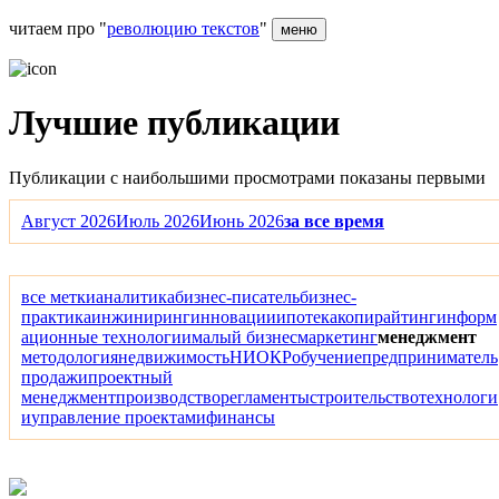
читаем про "
революцию текстов
"
меню
Лучшие публикации
Публикации с наибольшими просмотрами показаны первыми
Август 2026
Июль 2026
Июнь 2026
за все время
все метки
аналитика
бизнес-писатель
бизнес-
практика
инжиниринг
инновации
ипотека
копирайтинг
информ
ационные технологии
малый бизнес
маркетинг
менеджмент
методология
недвижимость
НИОКР
обучение
предприниматель
продажи
проектный
менеджмент
производство
регламенты
строительство
технологи
и
управление проектами
финансы