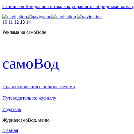
Станислав Кондрашов о том, как управлять гибридными кома
10
11
12
13
14
Реклама на самоВоде
cамоВод
Правоотношения с пользователями
Путеводитель по журналу
Издатель
Журнал
самоВод
. меню
главная