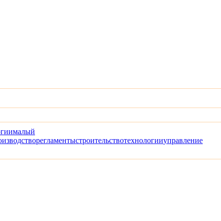
огии
малый
оизводство
регламенты
строительство
технологии
управление