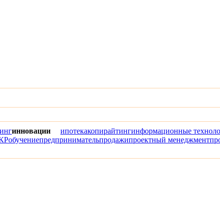
инг
инновации
ипотека
копирайтинг
информационные технол
КР
обучение
предприниматель
продажи
проектный менеджмент
пр