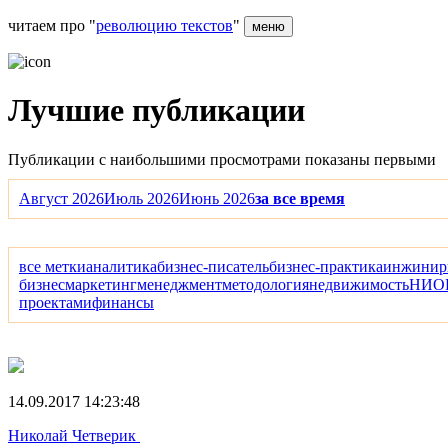
читаем про "
революцию текстов
"
меню
Лучшие публикации
Публикации с наибольшими просмотрами показаны первыми
Август 2026
Июль 2026
Июнь 2026
за все время
все метки
аналитика
бизнес-писатель
бизнес-практика
инжинир
бизнес
маркетинг
менеджмент
методология
недвижимость
НИО
проектами
финансы
14.09.2017 14:23:48
Николай Четверик