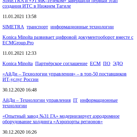
SIMETRA и «УГМК-Телеком» завершили первый этап
создания ИТС в Нижнем Тагиле
11.01.2021 13:58
SIMETRA
транспорт
информационные технологии
Konica Minolta развивает цифровой документооборот вместе с
ECMGroup.Pro
11.01.2021 12:33
Konica Minolta
Партнёрское соглашение
ECM
ПО
ЭДО
«АйДи – Технологии управления» – в топ-50 поставщиков
ИТ-услуг России
30.12.2020 16:48
АйДи – Технологии управления
IT
информационные
технологии
«Опытный завод №31 ГА» модернизирует аэродромное
оборудование холдинга «Аэропорты регионов»
30.12.2020 16:26