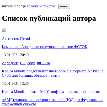
читаем про "
революцию текстов
"
меню
Список публикаций автора
Агентство iTrend
Компания «Аэродиск» получила лицензию ФСТЭК
13.01.2021 20:10
Аэродиск
ПО
софт
ФСТЭК
Konica Minolta представляет цветное МФУ формата А3 bizhub
C750i для больших объёмов печати
13.01.2021 13:36
Konica Minolta
печать
МФУ
информационные технологии
«АМДтехнологии» построит главный ЦОД для Федеральной
таможенной службы