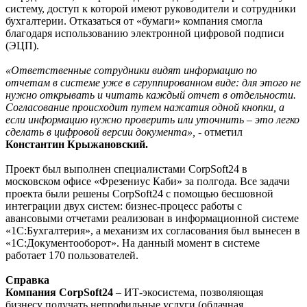
систему, доступ к которой имеют руководители и сотрудники
бухгалтерии. Отказаться от «бумаги» компания смогла
благодаря использованию электронной цифровой подписи
(ЭЦП).
«Ответственные сотрудники видят информацию по
отчетам в системе уже в сгруппированном виде: для этого не
нужно открывать и читать каждый отчет в отдельности.
Согласование происходит путем нажатия одной кнопки, а
если информацию нужно проверить или уточнить – это легко
сделать в цифровой версии документа»,
- отметил
Константин Крыжановский.
Проект был выполнен специалистами CorpSoft24 в
московском офисе «Фрезениус Каби» за полгода. Все задачи
проекта были решены CorpSoft24 с помощью бесшовной
интеграции двух систем: бизнес-процесс работы с
авансовыми отчетами реализован в информационной системе
«1С:Бухгалтерия», а механизм их согласования был вынесен в
«1С:Документооборот». На данный момент в системе
работает 170 пользователей.
Справка
Компания CorpSoft24
– ИТ-экосистема, позволяющая
бизнесу получать непрофильные услуги (облачная