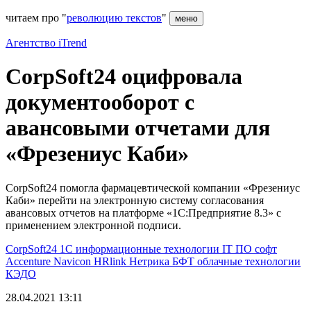
читаем про "
революцию текстов
"
меню
Агентство iTrend
CorpSoft24 оцифровала
документооборот с
авансовыми отчетами для
«Фрезениус Каби»
CorpSoft24 помогла фармацевтической компании «Фрезениус
Каби» перейти на электронную систему согласования
авансовых отчетов на платформе «1С:Предприятие 8.3» с
применением электронной подписи.
CorpSoft24
1C
информационные технологии
IT
ПО
софт
Accenture
Navicon
HRlink
Нетрика
БФТ
облачные технологии
КЭДО
28.04.2021 13:11