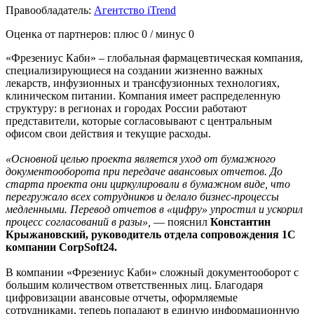
Правообладатель:
Агентство iTrend
Оценка от партнеров: плюс
0
/ минус
0
«Фрезениус Каби» – глобальная фармацевтическая компания,
специализирующиеся на создании жизненно важных
лекарств, инфузионных и трансфузионных технологиях,
клиническом питании. Компания имеет распределенную
структуру: в регионах и городах России работают
представители, которые согласовывают с центральным
офисом свои действия и текущие расходы.
«Основной целью проекта является уход от бумажного
документооборота при передаче авансовых отчетов. До
старта проекта они циркулировали в бумажном виде, что
перегружало всех сотрудников и делало бизнес-процессы
медленными. Перевод отчетов в «цифру» упростил и ускорил
процесс согласований в разы»,
— пояснил
Константин
Крыжановский, руководитель отдела сопровождения 1С
компании CorpSoft24.
В компании «Фрезениус Каби» сложный документооборот с
большим количеством ответственных лиц. Благодаря
цифровизации авансовые отчеты, оформляемые
сотрудниками, теперь попадают в единую информационную