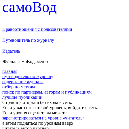
cамоВод
Правоотношения с пользователями
Путеводитель по журналу
Издатель
Журнал
самоВод
. меню
главная
путеводитель по журналу
содержание журнала
отбор по меткам
поиск по партнерам, авторам и публикациям
лучшие публикации
Страница открыта без входа в сеть.
Если у вас есть сетевой уровень, войдите в сеть.
Если уровня еще нет, вы можете
зарегистрироваться на уровне «читатель»
а затем подняться по уровням вверх:
читатель
автор
партнер