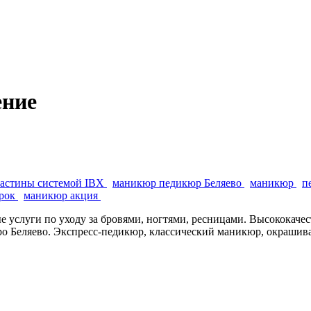
ение
ластины системой IBX
маникюр педикюр Беляево
маникюр
п
арок
маникюр акция
 услуги по уходу за бровями, ногтями, ресницами. Высококач
ро Беляево. Экспресс-педикюр, классический маникюр, окрашива