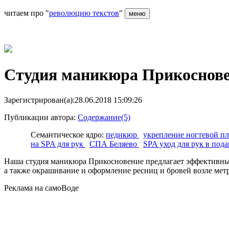
читаем про "
революцию текстов
"
меню
Студия маникюра Прикоснов
Зарегистрирован(а):28.06.2018 15:09:26
Публикации автора:
Содержание(5)
Семантическое ядро:
педикюр
укрепление ногтевой п
на SPA для рук
СПА Беляево
SPA уход для рук в под
Наша студия маникюра Прикосновение предлагает эффективные
а также окрашивание и оформление ресниц и бровей возле мет
Реклама на самоВоде