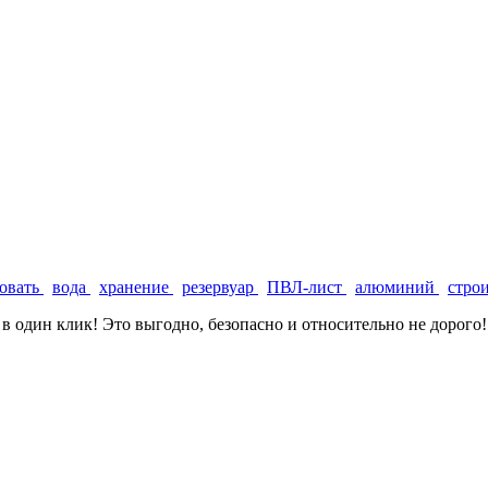
овать
вода
хранение
резервуар
ПВЛ-лист
алюминий
стро
 в один клик! Это выгодно, безопасно и относительно не дорого!