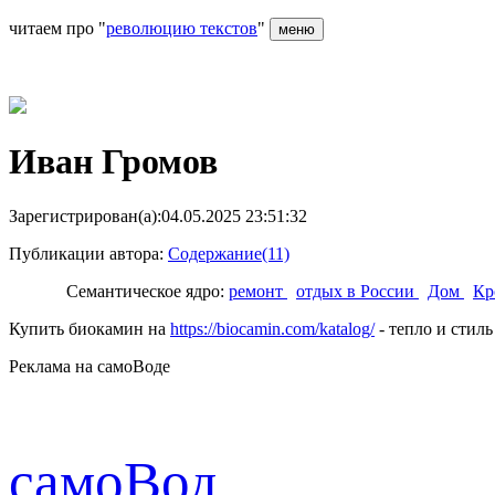
читаем про "
революцию текстов
"
меню
Иван Громов
Зарегистрирован(а):04.05.2025 23:51:32
Публикации автора:
Содержание(11)
Семантическое ядро:
ремонт
отдых в России
Дом
Кр
Купить биокамин на
https://biocamin.com/katalog/
- тепло и стиль
Реклама на самоВоде
cамоВод