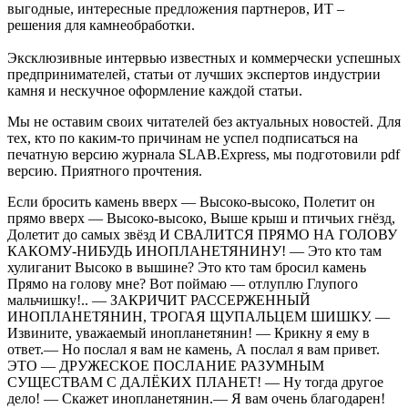
выгодные, интересные предложения партнеров, ИТ –
решения для камнеобработки.
Эксклюзивные интервью известных и коммерчески успешных
предпринимателей, статьи от лучших экспертов индустрии
камня и нескучное оформление каждой статьи.
Мы не оставим своих читателей без актуальных новостей. Для
тех, кто по каким-то причинам не успел подписаться на
печатную версию журнала SLAB.Express, мы подготовили pdf
версию. Приятного прочтения.
Если бросить камень вверх — Высоко-высоко, Полетит он
прямо вверх — Высоко-высоко, Выше крыш и птичьих гнёзд,
Долетит до самых звёзд И СВАЛИТСЯ ПРЯМО НА ГОЛОВУ
КАКОМУ-НИБУДЬ ИНОПЛАНЕТЯНИНУ! — Это кто там
хулиганит Высоко в вышине? Это кто там бросил камень
Прямо на голову мне? Вот поймаю — отлуплю Глупого
мальчишку!.. — ЗАКРИЧИТ РАССЕРЖЕННЫЙ
ИНОПЛАНЕТЯНИН, ТРОГАЯ ЩУПАЛЬЦЕМ ШИШКУ. —
Извините, уважаемый инопланетянин! — Крикну я ему в
ответ.— Но послал я вам не камень, А послал я вам привет.
ЭТО — ДРУЖЕСКОЕ ПОСЛАНИЕ РАЗУМНЫМ
СУЩЕСТВАМ С ДАЛЁКИХ ПЛАНЕТ! — Ну тогда другое
дело! — Скажет инопланетянин.— Я вам очень благодарен!