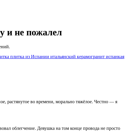
у и не пожалел
ений.
литка
плитка из Испании
итальянский керамогранит
испанкая
жное, растянутое во времени, морально тяжёлое. Честно — я
твовал облегчение. Девушка на том конце провода не просто