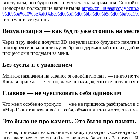
выслушала, она будто сняла с меня часть напряжения. Спокойно
Подобрала подходящие варианты на
https://xn--80aaajycy
%d0%ba%d0%be%d0%bc%d0%bf%d0%bb%d0%b5%d0%ba%d1%
понимание ситуации.
Визуализация — как будто уже стоишь на мест
Через пару дней я получил 3D-визуализацию будущего памятника
подкорректировали плитку, выбрали сдержанный столик, добави
процесс был продуман за меня.
Без суеты и с уважением
Монтаж назначили на заранее оговорённую дату — никто не тяну
Когда я приехал — честно, даже не ожидал, что всё получится 
Главное — не чувствовать себя одиноким
Что меня особенно тронуло — мне не пришлось разбираться в 
«Мир Гранита» взяли всё на себя, объяснили только то, что нужн
Это было не про камень. Это было про память
Теперь, приезжая на кладбище, я вижу цельную, ухоженную карт
вызывает тихую грусть и благодарность. За жизнь. За память. 