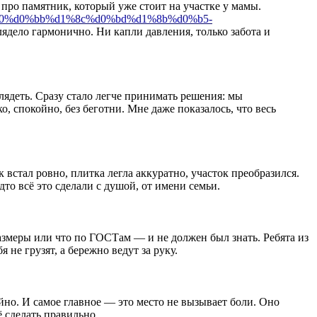
 про памятник, который уже стоит на участке у мамы.
d0%b0%d0%bb%d1%8c%d0%bd%d1%8b%d0%b5-
лядело гармонично. Ни капли давления, только забота и
лядеть. Сразу стало легче принимать решения: мы
, спокойно, без беготни. Мне даже показалось, что весь
 встал ровно, плитка легла аккуратно, участок преобразился.
то всё это сделали с душой, от имени семьи.
азмеры или что по ГОСТам — и не должен был знать. Ребята из
 не грузят, а бережно ведут за руку.
йно. И самое главное — это место не вызывает боли. Оно
ё сделать правильно.