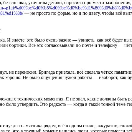
, без спешки, уточнила детали, спросила про место захоронения,
lybznn.xn--p1ai/%d0%bc%d0%b5%d0%bc%d0%be%d1%80%d0%b8%
81%d1%8b/
— не просто по форме, но и по цвету, чтобы всё выг
е
. И знаете, это было очень важно — увидеть, как всё будет выг
ли бортики. Всё это согласовывали по почте и телефону — чётко
л, не переносил. Бригада приехала, всё сделала чётко: памятник
так хорошо. Не было ощущения чужой работы — наоборот, как буд
сложных технических моментах. Я не знал, какие должны быть р
о было утвердить. Это редкость — когда в такой тонкой теме тебя
ину: два памятника рядом, всё в одном стиле, аккуратно, споко
И за то, что в трудный момент нашлись люди, которые помогли вс