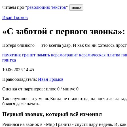
читаем про "
революцию текстов
"
меню
Иван Громов
«С заботой с первого звонка»
Потеря близкого — это всегда удар. И как бы ни хотелось прос
памятник
гранит
память
керамогранит
керамическая плитка
пл
плитка
10.06.2025 14:45
Правообладатель:
Иван Громов
Оценка от партнеров: плюс
0
/ минус
0
Так случилось и у меня. Когда не стало отца, на плечи легла з
боялся даже начать.
Первый звонок, который всё изменил
Решился на звонок в «Мир Гранита» спустя пару недель. И, ка