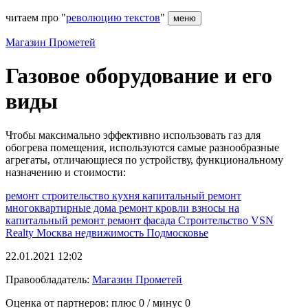
читаем про "
революцию текстов
"
меню
Магазин Прометей
Газовое оборудование и его
виды
Чтобы максимально эффективно использовать газ для
обогрева помещения, используются самые разнообразные
агрегаты, отличающиеся по устройству, функциональному
назначению и стоимости:
ремонт
строительство
кухня
капитальный ремонт
многоквартирные дома
ремонт кровли
взносы на
капитальный ремонт
ремонт фасада
Строительство
VSN
Realty
Москва
недвижимость
Подмосковье
22.01.2021 12:02
Правообладатель:
Магазин Прометей
Оценка от партнеров: плюс
0
/ минус
0