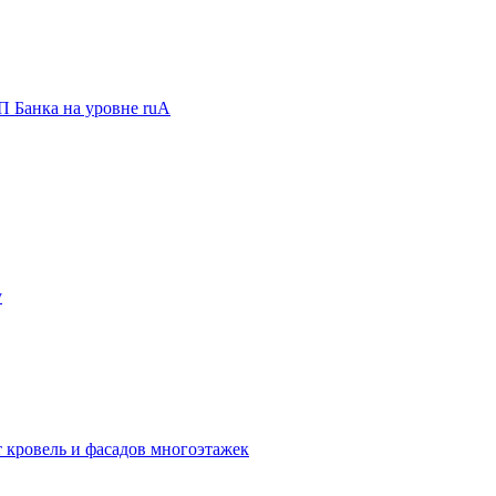
П Банка на уровне ruА
у
 кровель и фасадов многоэтажек