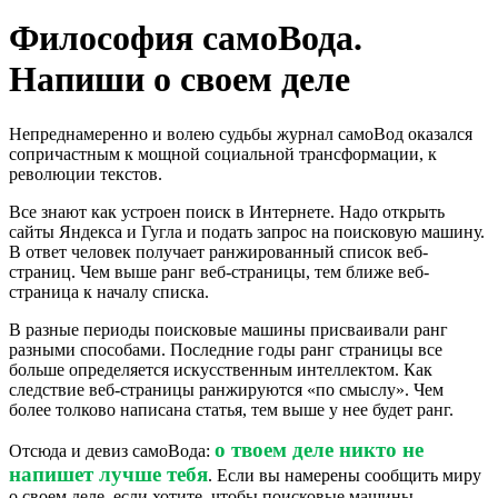
Философия самоВода.
Напиши о своем деле
Непреднамеренно и волею судьбы журнал самоВод оказался
сопричастным к мощной социальной трансформации, к
революции текстов.
Все знают как устроен поиск в Интернете. Надо открыть
сайты Яндекса и Гугла и подать запрос на поисковую машину.
В ответ человек получает ранжированный список веб-
страниц. Чем выше ранг веб-страницы, тем ближе веб-
страница к началу списка.
В разные периоды поисковые машины присваивали ранг
разными способами. Последние годы ранг страницы все
больше определяется искусственным интеллектом. Как
следствие веб-страницы ранжируются «по смыслу». Чем
более толково написана статья, тем выше у нее будет ранг.
о твоем деле никто не
Отсюда и девиз самоВода:
напишет лучше тебя
. Если вы намерены сообщить миру
о своем деле, если хотите, чтобы поисковые машины