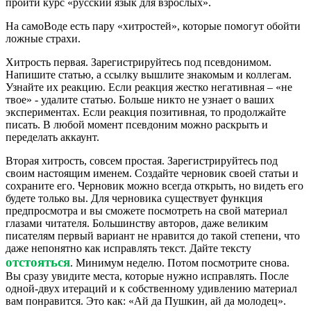
пройти курс «русский язык для взрослых».
На самоВоде есть пару «хитростей», которые помогут обойти
ложные страхи.
Хитрость первая. Зарегистрируйтесь под псевдонимом.
Напишите статью, а ссылку вышлите знакомым и коллегам.
Узнайте их реакцию. Если реакция жестко негативная – «не
твое» - удалите статью. Больше никто не узнает о ваших
экспериментах. Если реакция позитивная, то продолжайте
писать. В любой момент псевдоним можно раскрыть и
переделать аккаунт.
Вторая хитрость, совсем простая. Зарегистрируйтесь под
своим настоящим именем. Создайте черновик своей статьи и
сохраните его. Черновик можно всегда открыть, но видеть его
будете только вы. Для черновика существует функция
предпросмотра и вы сможете посмотреть на свой материал
глазами читателя. Большинству авторов, даже великим
писателям первый вариант не нравится до такой степени, что
даже непонятно как исправлять текст. Дайте тексту
отстояться
. Минимум неделю. Потом посмотрите снова.
Вы сразу увидите места, которые нужно исправлять. После
одной-двух итераций и к собственному удивлению материал
вам понравится. Это как: «Ай да Пушкин, ай да молодец».