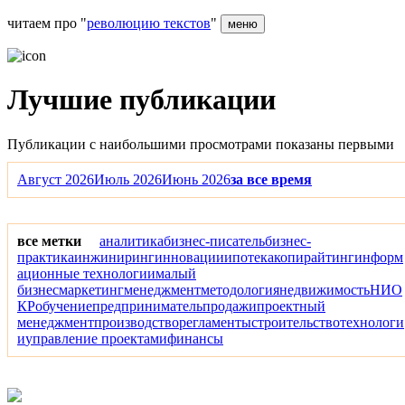
читаем про "
революцию текстов
"
меню
Лучшие публикации
Публикации с наибольшими просмотрами показаны первыми
Август 2026
Июль 2026
Июнь 2026
за все время
все метки
аналитика
бизнес-писатель
бизнес-
практика
инжиниринг
инновации
ипотека
копирайтинг
информ
ационные технологии
малый
бизнес
маркетинг
менеджмент
методология
недвижимость
НИО
КР
обучение
предприниматель
продажи
проектный
менеджмент
производство
регламенты
строительство
технологи
и
управление проектами
финансы