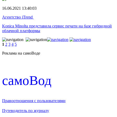
16.06.2021 13:40:03
Агентство iTrend
Konica Minolta представила сервис печати на базе гибридной
облачной платформы
1
2
3
4
5
Реклама на самоВоде
cамоВод
Правоотношения с пользователями
Путеводитель по журналу