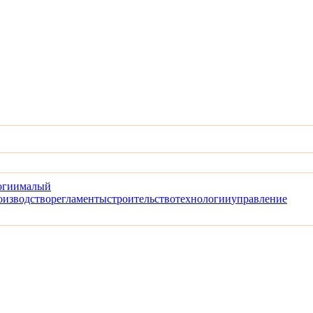
огии
малый
оизводство
регламенты
строительство
технологии
управление