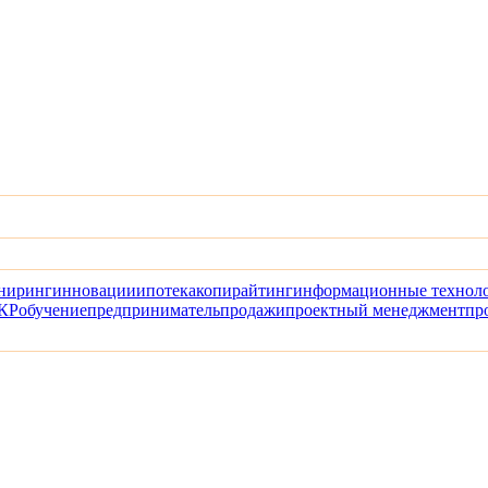
ниринг
инновации
ипотека
копирайтинг
информационные технол
КР
обучение
предприниматель
продажи
проектный менеджмент
пр