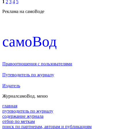
1
2
3
4
5
Реклама на самоВоде
cамоВод
Правоотношения с пользователями
Путеводитель по журналу
Издатель
Журнал
самоВод
. меню
главная
путеводитель по журналу
содержание журнала
отбор по меткам
поиск по партнерам, авторам и публикациям