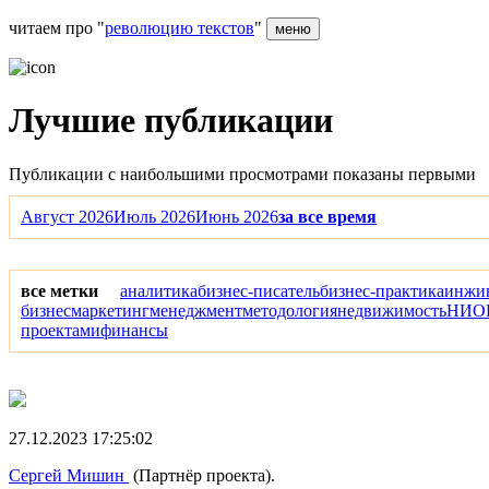
читаем про "
революцию текстов
"
меню
Лучшие публикации
Публикации с наибольшими просмотрами показаны первыми
Август 2026
Июль 2026
Июнь 2026
за все время
все метки
аналитика
бизнес-писатель
бизнес-практика
инжи
бизнес
маркетинг
менеджмент
методология
недвижимость
НИО
проектами
финансы
27.12.2023 17:25:02
Сергей Мишин
(Партнёр проекта).