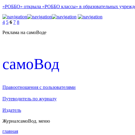
«РОББО» открыла «РОББО классы» в образовательных учрежд
4
5
6
7
8
Реклама на самоВоде
cамоВод
Правоотношения с пользователями
Путеводитель по журналу
Издатель
Журнал
самоВод
. меню
главная