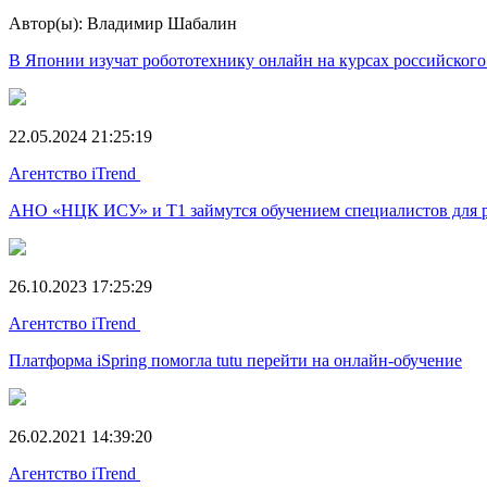
Автор(ы): Владимир Шабалин
В Японии изучат робототехнику онлайн на курсах российско
22.05.2024 21:25:19
Агентство iTrend
АНО «НЦК ИСУ» и Т1 займутся обучением специалистов для р
26.10.2023 17:25:29
Агентство iTrend
Платформа iSpring помогла tutu перейти на онлайн-обучение
26.02.2021 14:39:20
Агентство iTrend