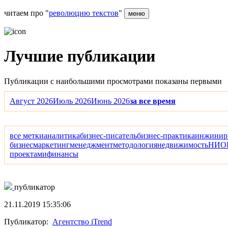
читаем про "
революцию текстов
"
меню
Лучшие публикации
Публикации с наибольшими просмотрами показаны первыми
Август 2026
Июль 2026
Июнь 2026
за все время
все метки
аналитика
бизнес-писатель
бизнес-практика
инжинир
бизнес
маркетинг
менеджмент
методология
недвижимость
НИО
проектами
финансы
публикатор
21.11.2019 15:35:06
Публикатор:
Агентство iTrend