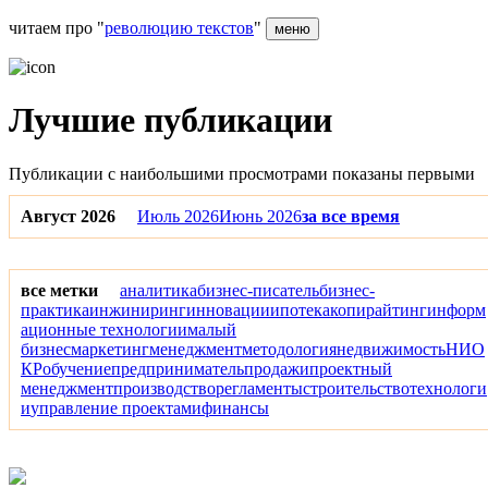
читаем про "
революцию текстов
"
меню
Лучшие публикации
Публикации с наибольшими просмотрами показаны первыми
Август 2026
Июль 2026
Июнь 2026
за все время
все метки
аналитика
бизнес-писатель
бизнес-
практика
инжиниринг
инновации
ипотека
копирайтинг
информ
ационные технологии
малый
бизнес
маркетинг
менеджмент
методология
недвижимость
НИО
КР
обучение
предприниматель
продажи
проектный
менеджмент
производство
регламенты
строительство
технологи
и
управление проектами
финансы