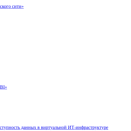
вского сити»
 BI»
ступность данных в виртуальной ИТ-инфраструктуре