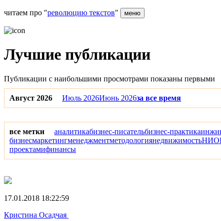
читаем про "
революцию текстов
"
меню
Лучшие публикации
Публикации с наибольшими просмотрами показаны первыми
Август 2026
Июль 2026
Июнь 2026
за все время
все метки
аналитика
бизнес-писатель
бизнес-практика
инжи
бизнес
маркетинг
менеджмент
методология
недвижимость
НИО
проектами
финансы
17.01.2018 18:22:59
Кристина Осадчая