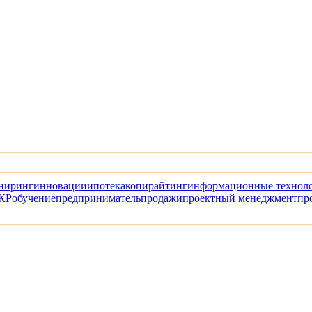
ниринг
инновации
ипотека
копирайтинг
информационные технол
КР
обучение
предприниматель
продажи
проектный менеджмент
пр