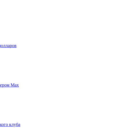
долларов
жером Max
кого клуба