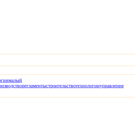
огии
малый
оизводство
регламенты
строительство
технологии
управление