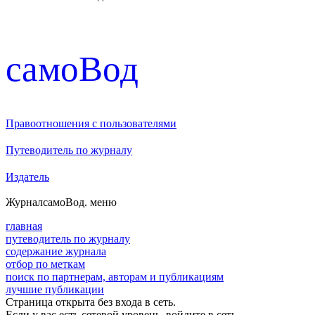
cамоВод
Правоотношения с пользователями
Путеводитель по журналу
Издатель
Журнал
самоВод
. меню
главная
путеводитель по журналу
содержание журнала
отбор по меткам
поиск по партнерам, авторам и публикациям
лучшие публикации
Страница открыта без входа в сеть.
Если у вас есть сетевой уровень, войдите в сеть.