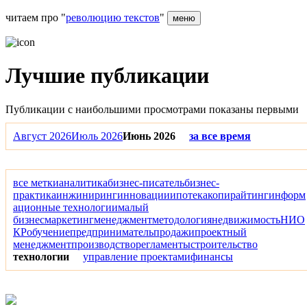
читаем про "
революцию текстов
"
меню
Лучшие публикации
Публикации с наибольшими просмотрами показаны первыми
Август 2026
Июль 2026
Июнь 2026
за все время
все метки
аналитика
бизнес-писатель
бизнес-
практика
инжиниринг
инновации
ипотека
копирайтинг
информ
ационные технологии
малый
бизнес
маркетинг
менеджмент
методология
недвижимость
НИО
КР
обучение
предприниматель
продажи
проектный
менеджмент
производство
регламенты
строительство
технологии
управление проектами
финансы