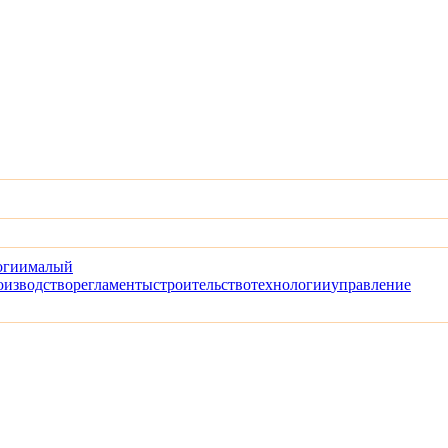
огии
малый
оизводство
регламенты
строительство
технологии
управление