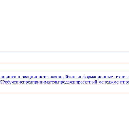
ниринг
инновации
ипотека
копирайтинг
информационные технол
КР
обучение
предприниматель
продажи
проектный менеджмент
пр