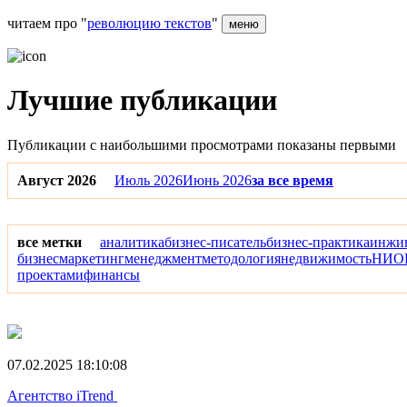
читаем про "
революцию текстов
"
меню
Лучшие публикации
Публикации с наибольшими просмотрами показаны первыми
Август 2026
Июль 2026
Июнь 2026
за все время
все метки
аналитика
бизнес-писатель
бизнес-практика
инжи
бизнес
маркетинг
менеджмент
методология
недвижимость
НИО
проектами
финансы
07.02.2025 18:10:08
Агентство iTrend