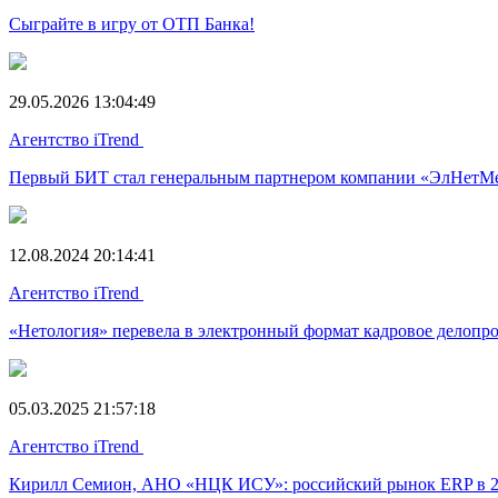
Сыграйте в игру от ОТП Банка!
29.05.2026 13:04:49
Агентство iTrend
Первый БИТ стал генеральным партнером компании «ЭлНетМ
12.08.2024 20:14:41
Агентство iTrend
«Нетология» перевела в электронный формат кадровое делопр
05.03.2025 21:57:18
Агентство iTrend
Кирилл Семион, АНО «НЦК ИСУ»: российский рынок ERP в 202