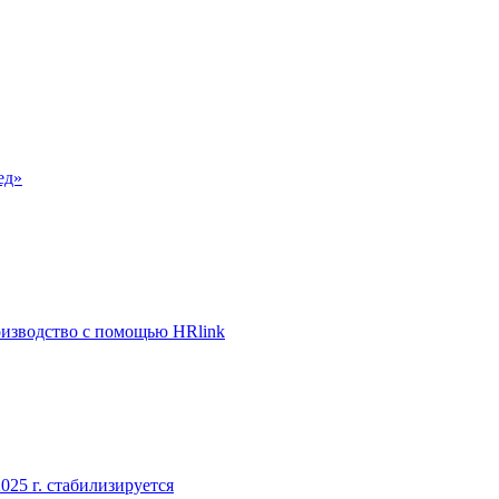
ед»
оизводство с помощью HRlink
5 г. стабилизируется