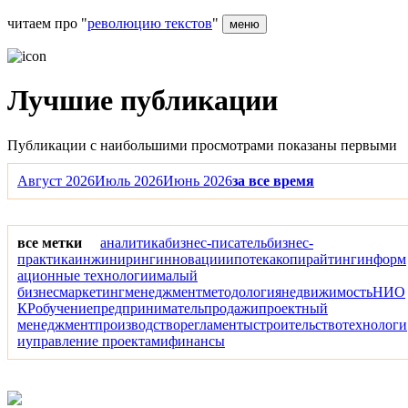
читаем про "
революцию текстов
"
меню
Лучшие публикации
Публикации с наибольшими просмотрами показаны первыми
Август 2026
Июль 2026
Июнь 2026
за все время
все метки
аналитика
бизнес-писатель
бизнес-
практика
инжиниринг
инновации
ипотека
копирайтинг
информ
ационные технологии
малый
бизнес
маркетинг
менеджмент
методология
недвижимость
НИО
КР
обучение
предприниматель
продажи
проектный
менеджмент
производство
регламенты
строительство
технологи
и
управление проектами
финансы