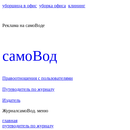
уборщица в офис
уборка офиса
клининг
Реклама на самоВоде
cамоВод
Правоотношения с пользователями
Путеводитель по журналу
Издатель
Журнал
самоВод
. меню
главная
путеводитель по журналу